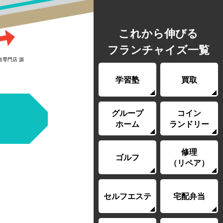
これから伸びる
フランチャイズ一覧
取専門店 源
学習塾
買取
グループ
コイン
ホーム
ランドリー
修理
ゴルフ
（リペア）
セルフエステ
宅配弁当