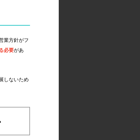
営業方針がフ
る必要
があ
展しないため
か