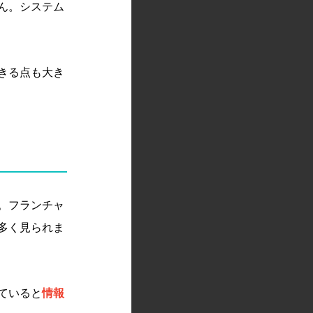
ん。システム
きる点も大き
。フランチャ
多く見られま
ていると
情報