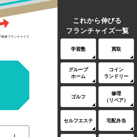
これから伸びる
フランチャイズ一覧
不動産フランチャイズ
学習塾
買取
グループ
コイン
メ
ホーム
ランドリー
修理
ゴルフ
（リペア）
セルフエステ
宅配弁当