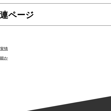
連ページ
実情
能か